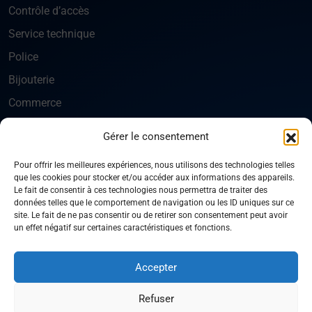
Contrôle d’accès
Service technique
Police
Bijouterie
Commerce
Gérer le consentement
ENTREPRISE
Normes de sécurité
Pour offrir les meilleures expériences, nous utilisons des technologies telles
que les cookies pour stocker et/ou accéder aux informations des appareils.
Qui sommes-nous
Le fait de consentir à ces technologies nous permettra de traiter des
données telles que le comportement de navigation ou les ID uniques sur ce
Nous contacter
site. Le fait de ne pas consentir ou de retirer son consentement peut avoir
un effet négatif sur certaines caractéristiques et fonctions.
Plan du site
Accepter
© 2026 AM Seva. Tous droits réservés.
Refuser
Politique de confidentialité
Mentions légales
CGV