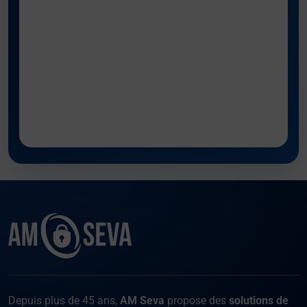
Facebook
Instagram
X
LinKed
You
Depuis plus de 45 ans,
AM Seva
propose des
solutions de