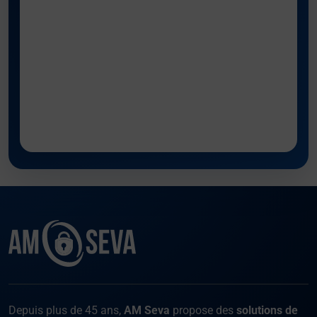
Facebook
Instagram
X
LinKed
You
Depuis plus de 45 ans,
AM Seva
propose des
solutions de