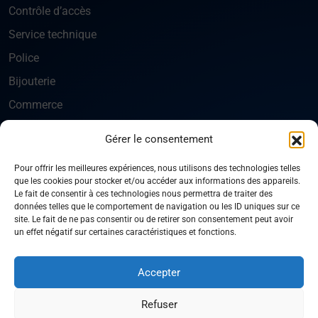
Contrôle d’accès
Service technique
Police
Bijouterie
Commerce
Gérer le consentement
ENTREPRISE
Normes de sécurité
Pour offrir les meilleures expériences, nous utilisons des technologies telles
que les cookies pour stocker et/ou accéder aux informations des appareils.
Qui sommes-nous
Le fait de consentir à ces technologies nous permettra de traiter des
données telles que le comportement de navigation ou les ID uniques sur ce
Nous contacter
site. Le fait de ne pas consentir ou de retirer son consentement peut avoir
un effet négatif sur certaines caractéristiques et fonctions.
Plan du site
Accepter
© 2026 AM Seva. Tous droits réservés.
Refuser
Politique de confidentialité
Mentions légales
CGV