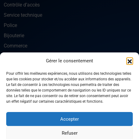
Contrôle d’accès
Service technique
Police
Bijouterie
Commerce
Gérer le consentement
ENTREPRISE
Normes de sécurité
Pour offrir les meilleures expériences, nous utilisons des technologies telles
que les cookies pour stocker et/ou accéder aux informations des appareils.
Qui sommes-nous
Le fait de consentir à ces technologies nous permettra de traiter des
données telles que le comportement de navigation ou les ID uniques sur ce
Nous contacter
site. Le fait de ne pas consentir ou de retirer son consentement peut avoir
un effet négatif sur certaines caractéristiques et fonctions.
Plan du site
Accepter
© 2026 AM Seva. Tous droits réservés.
Refuser
Politique de confidentialité
Mentions légales
CGV