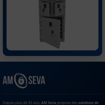
Facebook
Instagram
X
LinKed
You
Depuis plus de 45 ans,
AM Seva
propose des
solutions de