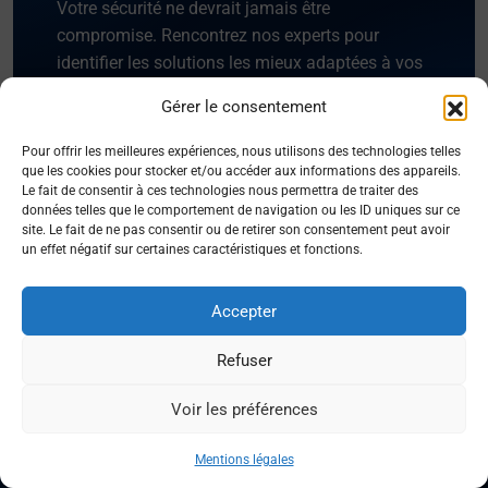
Votre sécurité ne devrait jamais être
compromise. Rencontrez nos experts pour
identifier les solutions les mieux adaptées à vos
besoins et garantir une protection optimale pour
Gérer le consentement
vos installations et équipements.
Pour offrir les meilleures expériences, nous utilisons des technologies telles
que les cookies pour stocker et/ou accéder aux informations des appareils.
Prendre un rendez-vous
Le fait de consentir à ces technologies nous permettra de traiter des
données telles que le comportement de navigation ou les ID uniques sur ce
site. Le fait de ne pas consentir ou de retirer son consentement peut avoir
un effet négatif sur certaines caractéristiques et fonctions.
Accepter
Refuser
Voir les préférences
Facebook
Instagram
X
LinKed
You
Mentions légales