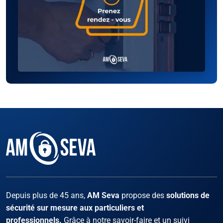
Facebook
Instagram
X
LinKed
You
Depuis plus de 45 ans,
AM Seva
propose des
solutions de
sécurité sur mesure aux particuliers et
professionnels.
Grâce à notre savoir-faire et un suivi