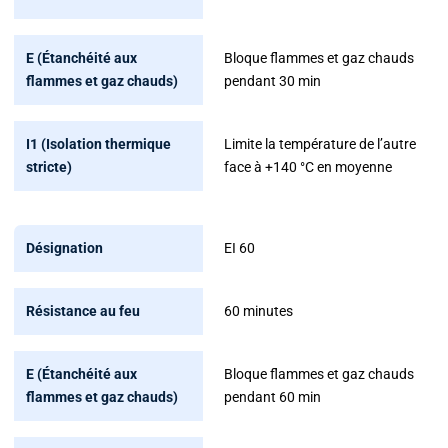
au
feu
Bloque flammes et gaz chauds
E
pendant 30 min
(Étanchéité
aux
Limite la température de l’autre
flammes
face à +140 °C en moyenne
et
gaz
chauds)
EI 60
I1
(Isolation
thermique
60 minutes
stricte)
Bloque flammes et gaz chauds
pendant 60 min