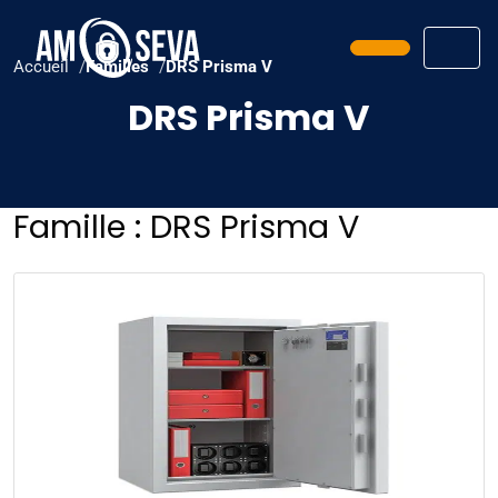
Prendre ren
Men
Accueil
Familles
DRS Prisma V
DRS Prisma V
Famille :
DRS Prisma V