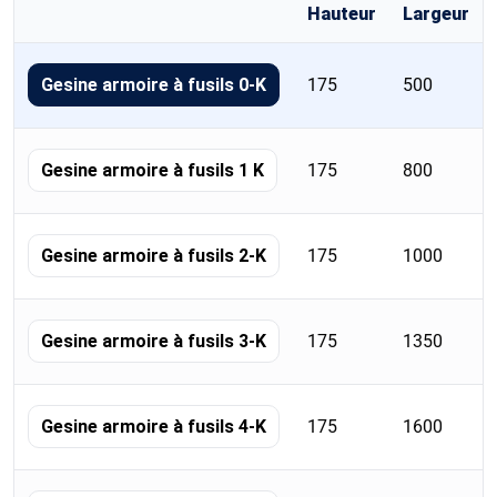
Hauteur
Largeur
Tableau
récapitulatif
175
500
Gesine armoire à fusils 0-K
des
formats
de
175
800
Gesine armoire à fusils 1 K
la
famille
avec
175
1000
Gesine armoire à fusils 2-K
dimensions,
poids,
volume,
175
1350
Gesine armoire à fusils 3-K
étagères
et
serrures.
175
1600
Gesine armoire à fusils 4-K