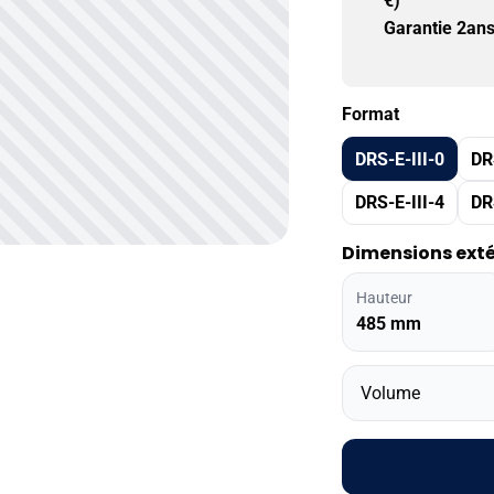
€)
Garantie 2an
Format
DRS-E-III-0
DR
DRS-E-III-4
DR
Dimensions exté
Hauteur
485 mm
Volume