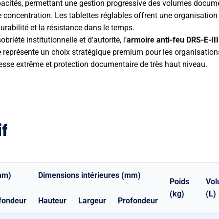
capacités, permettant une gestion progressive des volumes docum
 concentration. Les tablettes réglables offrent une organisation
durabilité et la résistance dans le temps.
riété institutionnelle et d’autorité, l’
armoire anti-feu DRS-E-III
lle représente un choix stratégique premium pour les organisatio
tesse extrême et protection documentaire de très haut niveau.
f
mm)
Dimensions intérieures (mm)
Poids
Vo
(kg)
(L)
fondeur
Hauteur
Largeur
Profondeur