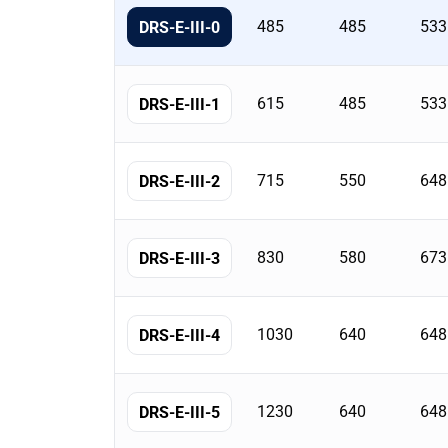
Tableau
récapitulatif
485
485
533
DRS-E-III-0
des
formats
de
615
485
533
DRS-E-III-1
la
famille
avec
715
550
648
DRS-E-III-2
dimensions,
poids,
volume,
830
580
673
DRS-E-III-3
étagères
et
serrures.
1030
640
648
DRS-E-III-4
1230
640
648
DRS-E-III-5