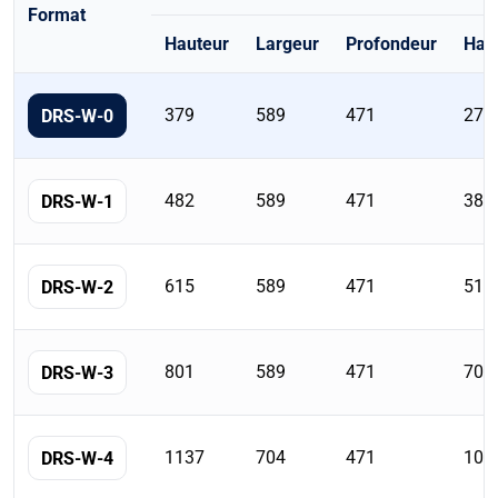
Format
Hauteur
Largeur
Profondeur
Hau
Tableau
récapitulatif
379
589
471
278
DRS-W-0
des
formats
de
482
589
471
381
DRS-W-1
la
famille
avec
615
589
471
514
DRS-W-2
dimensions,
poids,
volume,
801
589
471
700
DRS-W-3
étagères
et
serrures.
1137
704
471
103
DRS-W-4