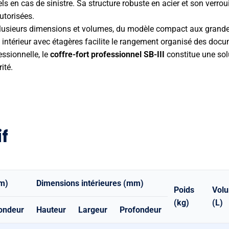
ls en cas de sinistre. Sa structure robuste en acier et son verrou
utorisées.
lusieurs dimensions et volumes, du modèle compact aux grandes
térieur avec étagères facilite le rangement organisé des docum
essionnelle, le
coffre-fort professionnel SB-III
constitue une solu
ité.
f
mm)
Dimensions intérieures (mm)
Poids
Vol
(kg)
(L)
ondeur
Hauteur
Largeur
Profondeur