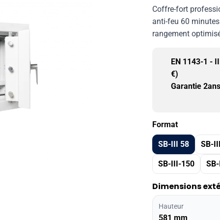
Coffre-fort professio
anti-feu 60 minutes
rangement optimisé 
EN 1143-1 - II
€)
Garantie 2an
Format
SB-III 58
SB-II
SB-III-150
SB-
Dimensions exté
Hauteur
581 mm