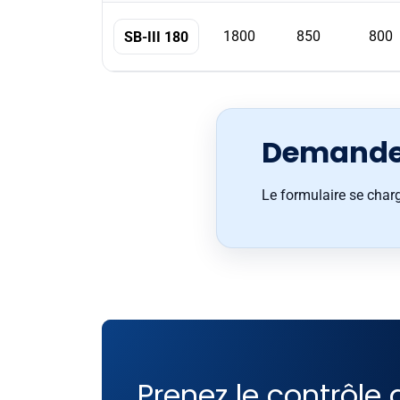
1800
850
800
SB-III 180
Demande 
Le formulaire se char
Prenez le contrôle 