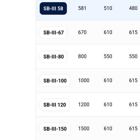
Tableau
récapitulatif
581
510
480
SB-III 58
des
formats
de
670
610
615
SB-III-67
la
famille
avec
800
550
550
SB-III-80
dimensions,
poids,
volume,
1000
610
615
SB-III-100
étagères
et
serrures.
1200
610
615
SB-III 120
1500
610
615
SB-III-150