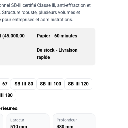
nnel SB-III certifié Classe III, anti-effraction et
. Structure robuste, plusieurs volumes et
pour entreprises et administrations.
I (45.000,00
Papier - 60 minutes
s
De stock - Livraison
rapide
I-67
SB-III-80
SB-III-100
SB-III 120
III 180
rieures
Largeur
Profondeur
510 mm
480 mm