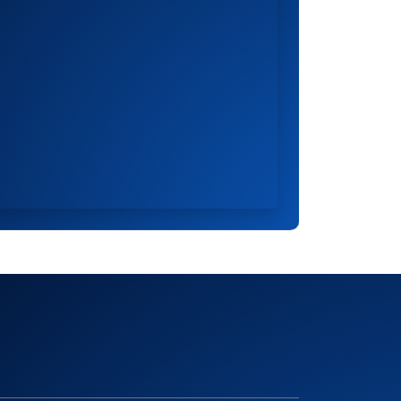
Facebook
Instagram
X
LinKedin
Youtube