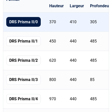
Hauteur
Largeur
Profondeur
Tableau
récapitulatif
370
410
305
DRS Prisma II/0
des
formats
de
450
440
485
DRS Prisma II/1
la
famille
avec
620
440
485
DRS Prisma II/2
dimensions,
poids,
volume,
800
440
85
DRS Prisma II/3
étagères
et
serrures.
970
440
485
DRS Prisma II/4