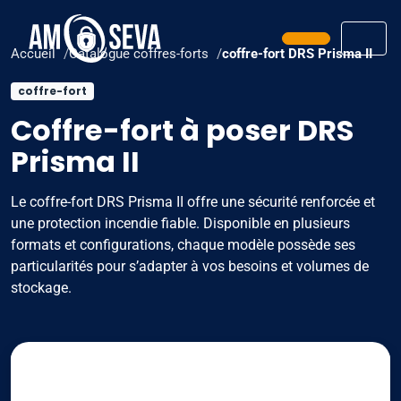
Prendre ren
Men
Accueil
Catalogue coffres-forts
coffre-fort DRS Prisma II
coffre-fort
Coffre-fort à poser DRS
Prisma II
Le coffre-fort DRS Prisma II offre une sécurité renforcée et
une protection incendie fiable. Disponible en plusieurs
formats et configurations, chaque modèle possède ses
particularités pour s’adapter à vos besoins et volumes de
stockage.