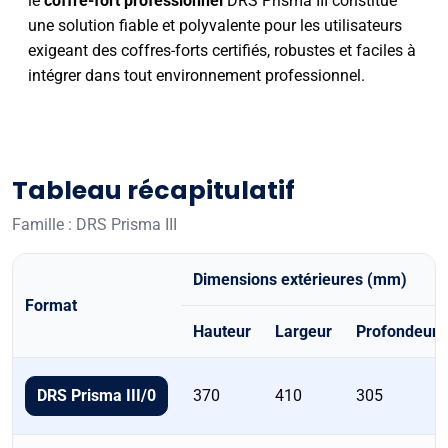
le
coffre-fort professionnel
DRS Prisma III constitue
une solution fiable et polyvalente pour les utilisateurs
exigeant des coffres-forts certifiés, robustes et faciles à
intégrer dans tout environnement professionnel.
Tableau récapitulatif
Famille : DRS Prisma III
Dimensions extérieures (mm)
Format
Hauteur
Largeur
Profondeur
Tableau
récapitulatif
370
410
305
DRS Prisma III/0
des
formats