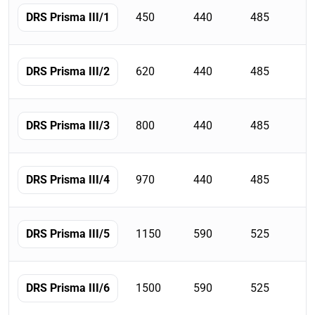
de
450
440
485
DRS Prisma III/1
la
famille
avec
620
440
485
DRS Prisma III/2
dimensions,
poids,
volume,
800
440
485
DRS Prisma III/3
étagères
et
serrures.
970
440
485
DRS Prisma III/4
1150
590
525
DRS Prisma III/5
1500
590
525
DRS Prisma III/6