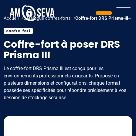
Prendre ren
Men
Accueil
Catalogue coffres-forts
Coffre-fort DRS Prisma III
coofre-fort
Coffre-fort à poser DRS
Prisma III
Le coffre-fort DRS Prisma III est conçu pour les
environnements professionnels exigeants. Proposé en
plusieurs dimensions et configurations, chaque format
possède ses spécificités pour répondre précisément à vos
besoins de stockage sécurisé.