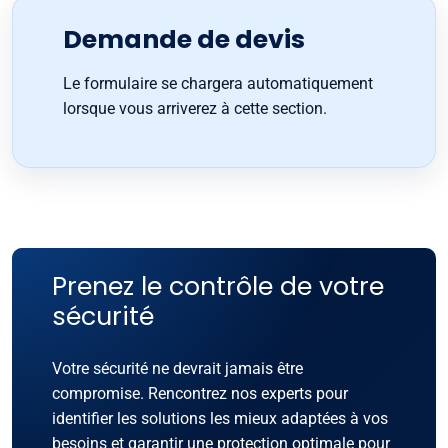
dimensions,
Demande de devis
poids,
volume,
Le formulaire se chargera automatiquement
étagères
lorsque vous arriverez à cette section.
et
serrures.
Prenez le contrôle de votre
sécurité
Votre sécurité ne devrait jamais être
compromise. Rencontrez nos experts pour
identifier les solutions les mieux adaptées à vos
besoins et garantir une protection optimale pour