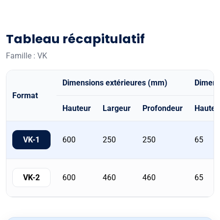
Tableau récapitulatif
Famille : VK
Dimensions extérieures (mm)
Dimens
Format
Hauteur
Largeur
Profondeur
Hauteu
Tableau
récapitulatif
600
250
250
65
VK-1
des
formats
de
600
460
460
65
VK-2
la
famille
avec