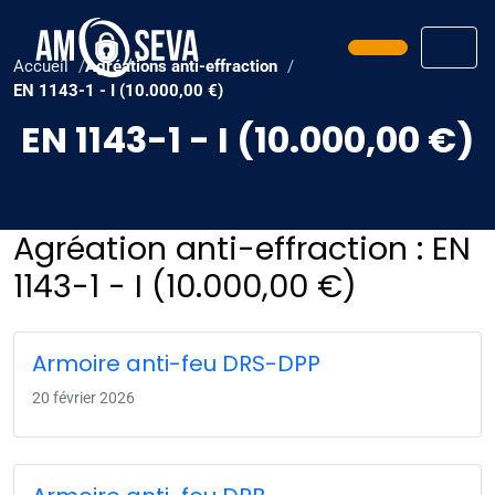
Prendre ren
Men
Accueil
Agréations anti-effraction
EN 1143-1 - I (10.000,00 €)
EN 1143-1 - I (10.000,00 €)
Agréation anti-effraction :
EN
1143-1 - I (10.000,00 €)
Armoire anti-feu DRS-DPP
20 février 2026