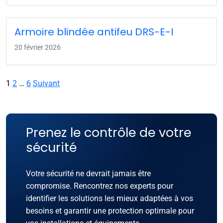
Armoire blindée antifeu DRS-E-I
20 février 2026
Pagination
1
2
…
6
Suivant
des
publications
Prenez le contrôle de votre
sécurité
Votre sécurité ne devrait jamais être
compromise. Rencontrez nos experts pour
identifier les solutions les mieux adaptées à vos
besoins et garantir une protection optimale pour